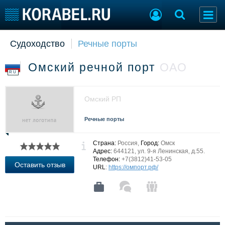
Судоходство
Речные порты
Судостроение
Торговая площадка
Пульс
Доска объявлений
Омский речной порт
ОАО
Новости
Продажа флота
RU
Компании
Оборудование
Репутация
Изделия
Омский РП
Работа
Материалы
Крюинг
Услуги
Речные порты
Журнал
Реклама
Страна:
Россия,
Город:
Омск
Адрес:
644121, ул. 9-я Ленинская‚ д.55.
Телефон:
+7(3812)41-53-05
Оставить отзыв
URL
:
https://омпорт.рф/
Конференции
Флот
Выставки и семинары
Галерея флота
Личности
Форум
Словарь
Отзывы
Все службы