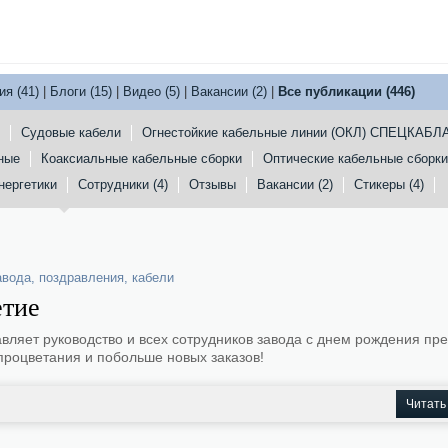
я (41)
|
Блоги (15)
|
Видео (5)
|
Вакансии (2)
|
Все публикации (446)
Судовые кабели
Огнестойкие кабельные линии (ОКЛ) СПЕЦКАБЛ
ные
Коаксиальные кабельные сборки
Оптические кабельные сборки
нергетики
Сотрудники (4)
Отзывы
Вакансии (2)
Стикеры (4)
авода
,
поздравления
,
кабели
етие
вляет руководство и всех сотрудников завода с днем рождения пр
процветания и побольше новых заказов!
Читать