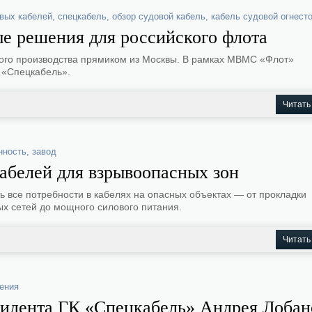
вых кабелей
,
спецкабель
,
обзор судовой кабель
,
кабель судовой огнест
ые решения для российского флота
ого производства прямиком из Москвы. В рамках МВМС «Флот»
 «Спецкабель».
Читать
нность
,
завод
абелей для взрывоопасных зон
ь все потребности в кабелях на опасных объектах — от прокладки
х сетей до мощного силового питания.
Читать
ения
зидента ГК «Спецкабель» Андрея Лобан