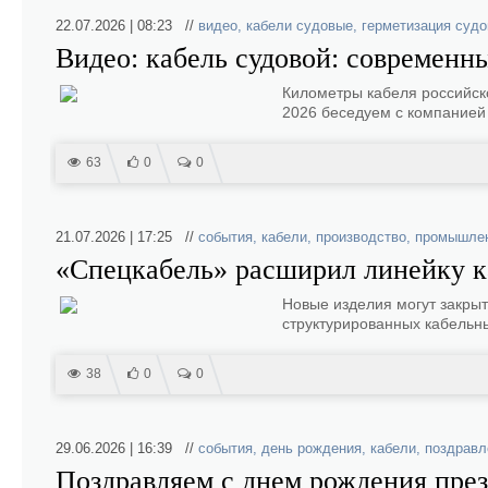
22.07.2026 | 08:23 //
видео
,
кабели судовые
,
герметизация судо
Видео: кабель судовой: современн
Километры кабеля российск
2026 беседуем с компанией
63
0
0
21.07.2026 | 17:25 //
события
,
кабели
,
производство
,
промышле
«Спецкабель» расширил линейку к
Новые изделия могут закрыт
структурированных кабельны
38
0
0
29.06.2026 | 16:39 //
события
,
день рождения
,
кабели
,
поздравл
Поздравляем с днем рождения пре