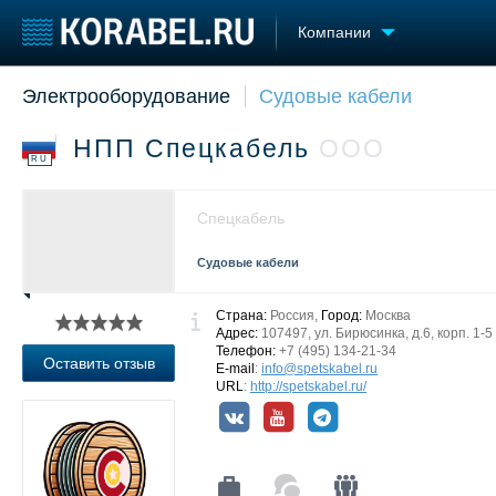
Компании
Электрооборудование
Судовые кабели
Судостроение
Торговая площадка
Конфере
Пульс
Доска объявлений
Выставк
НПП Спецкабель
ООО
Новости
Продажа флота
Личност
RU
Компании
Оборудование
Словарь
Репутация
Изделия
Спецкабель
Работа
Материалы
Крюинг
Услуги
Судовые кабели
Журнал
Реклама
Страна:
Россия,
Город:
Москва
Адрес:
107497, ул. Бирюсинка, д.6, корп. 1-5
Телефон:
+7 (495) 134-21-34
Оставить отзыв
E-mail
:
info@spetskabel.ru
URL
:
http://spetskabel.ru/