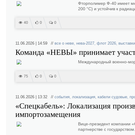
Фторполимер Ф-40 имеет мн
200 °C) и устойчив к радиа
40
0
0
11.06.2026 | 14:59 //
все о неве
,
нева-2027
,
флот 2026
,
выставк
Команда «НЕВЫ» принимает учас
Международный военно-морс
75
0
0
11.06.2026 | 13:32 //
события
,
локализация
,
кабели судовые
,
пр
«Спецкабель»: Локализация произв
импортозамещения
Вице‑президент компании «
партнерстве с государством