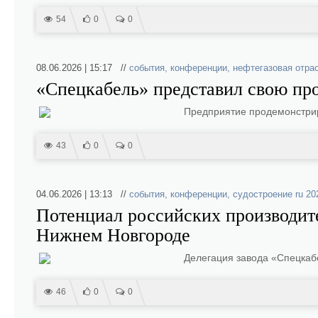
54
0
0
08.06.2026 | 15:17 //
события
,
конференции
,
нефтегазовая отра
«Спецкабель» представил свою пр
Предприятие продемонстрир
43
0
0
04.06.2026 | 13:13 //
события
,
конференции
,
судостроение ru 20
Потенциал российских производите
Нижнем Новгороде
Делегация завода «Спецкаб
46
0
0