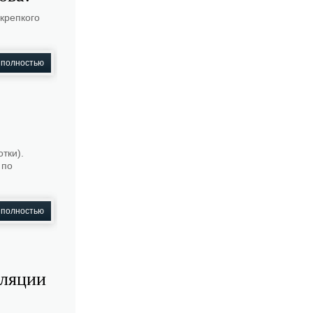
крепкого
 полностью
тки).
 по
 полностью
оляции