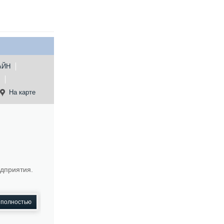
АЙН
На карте
едприятия.
 полностью