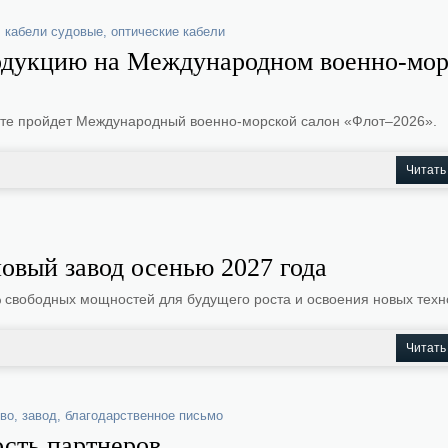
,
кабели судовые
,
оптические кабели
родукцию на Международном военно-мо
дте пройдет Международный военно-морской салон «Флот–2026».
Читать
овый завод осенью 2027 года
 свободных мощностей для будущего роста и освоения новых техн
Читать
тво
,
завод
,
благодарственное письмо
сть партнеров