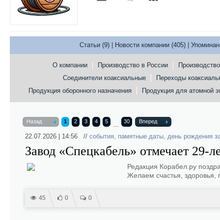
Статьи (9)
|
Новости компании (405)
|
Упоминани
О компании
Производство в России
Производство
Соединители коаксиальные
Переходы коаксиаль
Продукция оборонного назначения
Продукция для атомной э
Назад
1
2
3
4
5
30
Вперед
...
22.07.2026 | 14:56 //
события
,
памятные даты
,
день рождения з
Завод «Спецкабель» отмечает 29-л
Редакция Корабел.ру поздра
Желаем счастья, здоровья, 
45
0
0