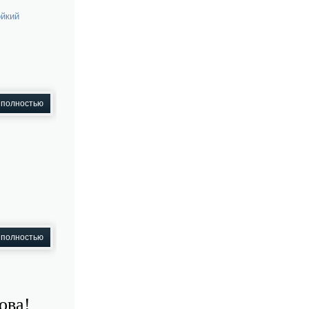
ойкий
 полностью
 полностью
ова!