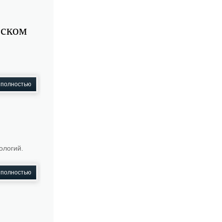
рском
 полностью
ологий.
 полностью