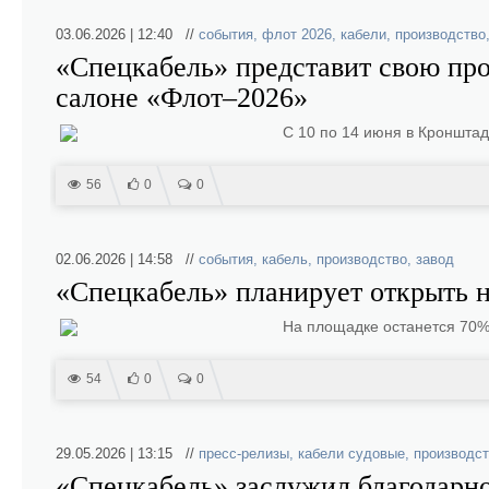
03.06.2026 | 12:40 //
события
,
флот 2026
,
кабели
,
производство
«Спецкабель» представит свою п
салоне «Флот–2026»
С 10 по 14 июня в Кроншта
56
0
0
02.06.2026 | 14:58 //
события
,
кабель
,
производство
,
завод
«Спецкабель» планирует открыть н
На площадке останется 70%
54
0
0
29.05.2026 | 13:15 //
пресс-релизы
,
кабели судовые
,
производс
«Спецкабель» заслужил благодарно