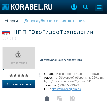
Услуги
Дноуглубление и гидротехника
Судостроение
Торговая площадка
Пульс
Доска объявлений
НПП "ЭкоГидроТехнологии
Новости
Продажа флота
RU
ООО
Компании
Оборудование
Репутация
Изделия
Работа
Материалы
Крюинг
Услуги
Дноуглубление и гидротехника
Журнал
Реклама
Страна:
Россия,
Город:
Санкт-Петербург
Адрес:
пр. Обуховской обороны, д. 120, лит.
Б, БЦ "Троицкое поле-2", офис. 611
Конференции
Флот
Оставить отзыв
Телефон:
(800) 555-33-92
Выставки и семинары
Галерея флота
URL
:
http://www.ecogidro.ru/
Личности
Форум
Словарь
Отзывы
Все службы