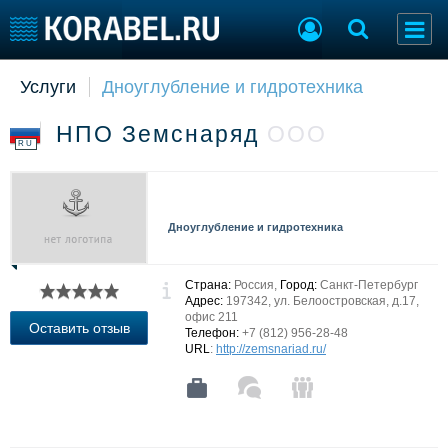
Услуги
Дноуглубление и гидротехника
Судостроение
Торговая площадка
Пульс
Доска объявлений
НПО Земснаряд
ООО
Новости
Продажа флота
RU
Компании
Оборудование
Репутация
Изделия
Работа
Материалы
Дноуглубление и гидротехника
Крюинг
Услуги
Журнал
Реклама
Страна:
Россия,
Город:
Санкт-Петербург
Адрес:
197342, ул. Белоостровская, д.17,
офис 211
Оставить отзыв
Телефон:
+7 (812) 956-28-48
Конференции
Флот
URL
:
http://zemsnariad.ru/
Выставки и семинары
Галерея флота
Личности
Форум
Словарь
Отзывы
Все службы