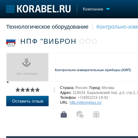
Компании
Технологическое оборудование
Контрольно-изм
Судостроение
Торговая площадка
Конфере
Пульс
Доска объявлений
Выставк
НПФ "ВИБРОН
ООО
Новости
Продажа флота
Личност
RU
Компании
Оборудование
Словарь
Репутация
Изделия
Работа
Материалы
Контрольно-измерительные приборы (КИП)
Крюинг
Услуги
Журнал
Реклама
Страна:
Россия,
Город:
Москва
Адрес:
119034, Барыковский пер. д.4, стр.2,
Телефон:
+7(495)223-19-92
Оставить отзыв
URL
:
http://vibronplus.ru/