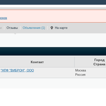
вонок
и
Отзывы
Объявления (1)
На карте
Город
Контакт
Страна
"НПФ "ВИБРОН", ООО
Москва
Россия