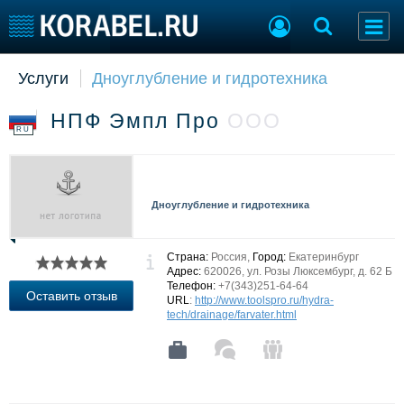
Услуги
Дноуглубление и гидротехника
Судостроение
Торговая площадка
Пульс
Доска объявлений
НПФ Эмпл Про
ООО
Новости
Продажа флота
RU
Компании
Оборудование
Репутация
Изделия
Работа
Материалы
Дноуглубление и гидротехника
Крюинг
Услуги
Журнал
Реклама
Страна:
Россия,
Город:
Екатеринбург
Адрес:
620026, ул. Розы Люксембург, д. 62 Б
Телефон:
+7(343)251-64-64
Оставить отзыв
URL
:
http://www.toolspro.ru/hydra-
Конференции
Флот
tech/drainage/farvater.html
Выставки и семинары
Галерея флота
Личности
Форум
Словарь
Отзывы
Все службы