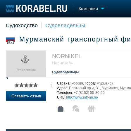
Компании
Судоходство
Судовладельцы
Судостроение
Торговая площадка
Конфере
Пульс
Доска объявлений
Выставк
Мурманский транспортный фи
Новости
Продажа флота
Личност
RU
Компании
Оборудование
Словарь
Репутация
Изделия
NORNIKEL
Работа
Материалы
Норникель
Крюинг
Услуги
Судовладельцы
Журнал
Реклама
Страна:
Россия,
Город:
Мурманск
Адрес:
Портовый пр-д, 31, Мурманск, Мурма
Телефон:
+7 (8152) 55-80-50
Оставить отзыв
URL
:
http://www.mtf-nn.ru/