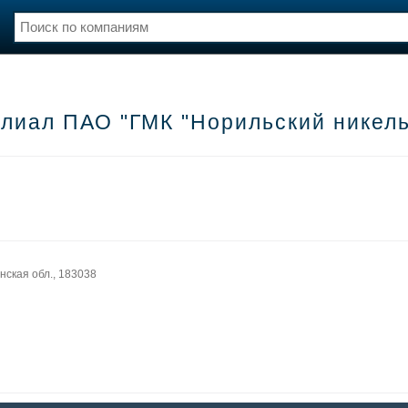
нции
Флот
и и семинары
Галерея флота
лиал ПАО "ГМК "Норильский никел
и
Форум
Отзывы
Все службы
нская обл., 183038