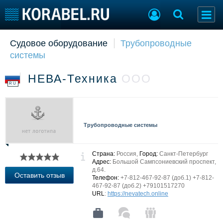
Судовое оборудование
Трубопроводные
Судостроение
Торговая площадка
системы
Пульс
Доска объявлений
Новости
Продажа флота
НЕВА-Техника
ООО
Компании
Оборудование
RU
Репутация
Изделия
Работа
Материалы
Крюинг
Услуги
Трубопроводные системы
Журнал
Реклама
Страна:
Россия,
Город:
Санкт-Петербург
Адрес:
Большой Сампсониевский проспект,
д.64.
Конференции
Флот
Оставить отзыв
Телефон:
+7-812-467-92-87 (доб.1) +7-812-
Выставки и семинары
Галерея флота
467-92-87 (доб.2) +79101517270
URL
:
https://nevatech.online
Личности
Форум
Словарь
Отзывы
Все службы