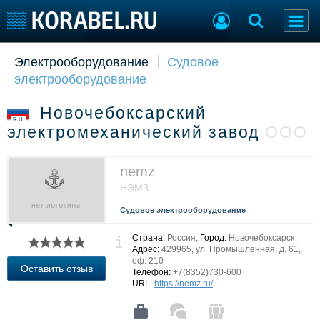
Электрооборудование
Судовое
Судостроение
Торговая площадка
электрооборудование
Пульс
Доска объявлений
Новости
Продажа флота
Новочебоксарский
Компании
Оборудование
RU
электромеханический завод
ООО
Репутация
Изделия
Работа
Материалы
Крюинг
Услуги
nemz
Журнал
НЭМЗ
Реклама
Судовое электрооборудование
Страна:
Россия,
Город:
Новочебоксарск
Конференции
Флот
Адрес:
429965, ул. Промышленная, д. 61,
оф. 210
Выставки и семинары
Галерея флота
Оставить отзыв
Телефон:
+7(8352)730-600
Личности
Форум
URL
:
https://nemz.ru/
Словарь
Отзывы
Все службы