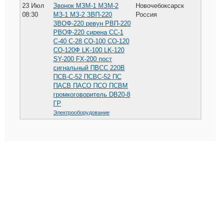
23 Июл
Звонок МЗМ-1 МЗМ-2
Новочебоксарск
08:30
МЗ-1 МЗ-2 ЗВП-220
Россия
ЗВОФ-220 ревун РВП-220
РВОФ-220 сирена СС-1
С-40 С-28 СО-100 СО-120
СО-120Ф LK-100 LK-120
SY-200 FX-200 пост
сигнальный ПВСС 220В
ПСВ-С-52 ПСВС-52 ПС
ПАСВ ПАСО ПСО ПСВМ
громкоговоритель DB20-8
ГР
Электрооборудование