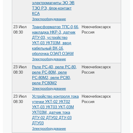
электромагниты ЭО ЭВ
ТЭО РЭ, блок-контакт
КСА
Электрооборудование
23 Июл
Трансформатор ТПС-0,66,
Новочебоксарск
08:30
накладка НКР-3, датчик
Россия
ДТУ-03, устройство
УКТ-03 УКТ03М, ввод
кабельный ВК-16,
оболочка ОЭАП ОЭАМ
Электрооборудование
23 Июл
Реле РС-40, реле РС-80,
Новочебоксарск
08:30
реле РС-80М, реле
Россия
РС-80М2, реле РС80,
реле РС80М2
Электрооборудование
23 Июл
Устройство контроля тока
Новочебоксарск
08:30
утечки УКТ-02 УКТ02
Россия
УКТ-03 УКТ03 УКТ-03М
УКТ03М, датчик тока
ДТУ-02 ДТУ02 ДТУ-03
ДТУ03
Электрооборудование