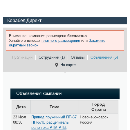
Корабел.Директ
Внимание, компания размещена
бесплатно
.
Узнайте о плюсах
платного размещения
или
Закажите
обратный звонок
Публикации
Сотрудники (1)
Отзывы
Объявления (5)
На карте
Объявления компании
Город
Дата
Тема
Страна
23 Июл
Привод пружинный ПП-67
Новочебоксарск
08:30
ПП-67К, расцепитель
Россия
реле тока РТМ РТВ,