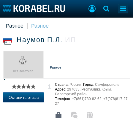
Разное
Разное
Судостроение
Торговая площадка
Пульс
Доска объявлений
Наумов П.Л.
ИП
Новости
Продажа флота
RU
Компании
Оборудование
Репутация
Изделия
Работа
Материалы
Разное
Крюинг
Услуги
Журнал
Реклама
Страна:
Россия,
Город:
Симферополь
Адрес:
297633, Республика Крым,
Белогорский район
Оставить отзыв
Телефон:
+7(861)730-82-62, +7(978)817-27-
Конференции
Флот
27
Выставки и семинары
Галерея флота
Личности
Форум
Словарь
Отзывы
Все службы