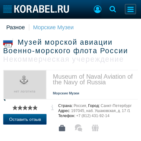
Разное
Морские Музеи
Судостроение
Торговая площадка
Пульс
Доска объявлений
Музей морской авиации
Новости
Продажа флота
RU
Военно-морского флота России
Компании
Оборудование
Некоммерческая учереждение
Репутация
Изделия
Работа
Материалы
Крюинг
Услуги
Museum of Naval Aviation of
the Navy of Russia
Журнал
Реклама
Морские Музеи
Страна:
Россия,
Город:
Санкт-Петербург
Конференции
Флот
Адрес:
197045, наб. Ушаковская, д. 17 /1
Телефон:
+7 (812) 431-92-14
Выставки и семинары
Галерея флота
Оставить отзыв
Личности
Форум
Словарь
Отзывы
Все службы