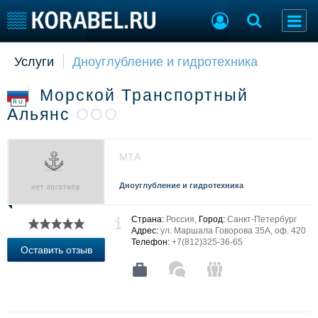
Услуги
Дноуглубление и гидротехника
Судостроение
Торговая площадка
Пульс
Доска объявлений
Морской Транспортный
Новости
Продажа флота
RU
Альянс
ООО
Компании
Оборудование
Репутация
Изделия
Работа
Материалы
МТА
Крюинг
Услуги
Журнал
Дноуглубление и гидротехника
Реклама
Страна:
Россия,
Город:
Санкт-Петербург
Адрес:
ул. Маршала Говорова 35А, оф. 420
Телефон:
+7(812)325-36-65
Конференции
Флот
Оставить отзыв
Выставки и семинары
Галерея флота
Личности
Форум
Словарь
Отзывы
Все службы