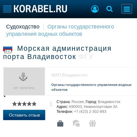
Судоходство
Органы государственного
Судостроение
Торговая площадка
управления водных объектов
Пульс
Доска объявлений
Новости
Продажа флота
Морская администрация
Компании
Оборудование
RU
порта Владивосток
ФГУ
Репутация
Изделия
Работа
Материалы
Крюинг
Услуги
МАП Владивосток
Журнал
Органы государственного управления водных
Реклама
объектов
Страна:
Россия,
Город:
Владивосток
Конференции
Флот
Адрес:
690003, Нижнепортовая 3А
Телефон:
+7 (423) 2-302-893
Выставки и семинары
Галерея флота
Оставить отзыв
Личности
Форум
Словарь
Отзывы
Все службы