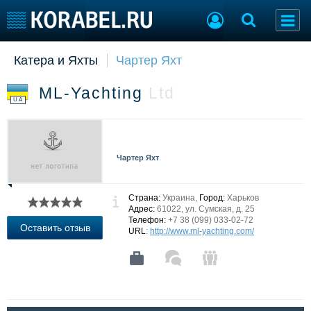
Катера и Яхты
Чартер Яхт
Судостроение
Торговая площадка
Пульс
Доска объявлений
ML-Yachting
Ltd
Новости
Продажа флота
UA
Компании
Оборудование
Репутация
Изделия
Работа
Материалы
Чартер Яхт
Крюинг
Услуги
Журнал
Реклама
Страна:
Украина,
Город:
Харьков
Адрес:
61022, ул. Сумская, д. 25
Телефон:
+7 38 (099) 033-02-72
Оставить отзыв
URL
:
http://www.ml-yachting.com/
Конференции
Флот
Выставки и семинары
Галерея флота
Личности
Форум
Словарь
Отзывы
Все службы