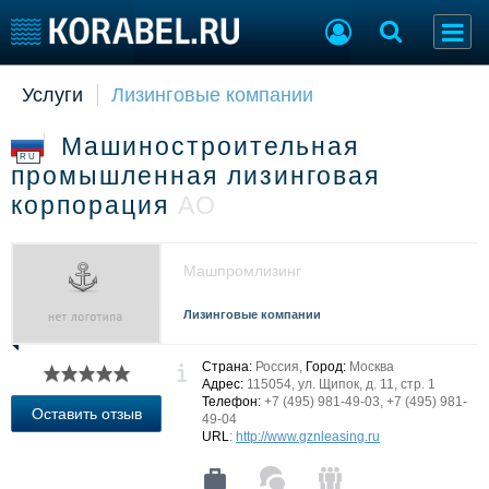
Услуги
Лизинговые компании
Судостроение
Торговая площадка
Пульс
Доска объявлений
Машиностроительная
Новости
Продажа флота
RU
промышленная лизинговая
Компании
Оборудование
корпорация
АО
Репутация
Изделия
Работа
Материалы
Крюинг
Услуги
Машпромлизинг
Журнал
Реклама
Лизинговые компании
Страна:
Россия,
Город:
Москва
Конференции
Флот
Адрес:
115054, ул. Щипок, д. 11, стр. 1
Телефон:
+7 (495) 981-49-03, +7 (495) 981-
Выставки и семинары
Галерея флота
Оставить отзыв
49-04
Личности
Форум
URL
:
http://www.gznleasing.ru
Словарь
Отзывы
Все службы