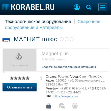
Технологическое оборудование
Сварочное
Судостроение
Торговая площадка
оборудование и материалы
Пульс
Доска объявлений
Новости
Продажа флота
МАГНИТ плюс
ООО
Компании
Оборудование
RU
Репутация
Изделия
Работа
Материалы
Magnet plus
Крюинг
Услуги
МАГНИТ плюс
Журнал
Сварочное оборудование и материалы
Реклама
Страна:
Россия,
Город:
Санкт-Петербург
Адрес:
190020, наб. Обводного канала , д.
223-225 Лит "С"
Конференции
Флот
Оставить отзыв
Телефон:
+7 (812) 622-14-31, +7 (812) 622-
Выставки и семинары
Галерея флота
14-32, +7 (812) 622-14-23
URL
:
https://magnitsp.ru
Личности
Форум
Словарь
Отзывы
Все службы