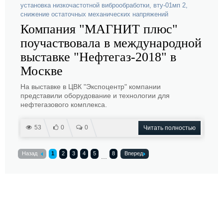
установка низкочастотной виброобработки
,
вту-01мп 2
,
снижение остаточных механических напряжений
Компания "МАГНИТ плюс"
поучаствовала в международной
выставке "Нефтегаз-2018" в
Москве
На выставке в ЦВК "Экспоцентр" компании
представили оборудование и технологии для
нефтегазового комплекса.
53
0
0
Читать полностью
Назад
1
2
3
4
5
8
Вперед
...