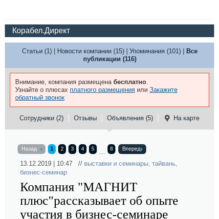
Корабел.Директ
Статьи (1)
|
Новости компании (15)
|
Упоминания (101)
|
Все
публикации (116)
Внимание, компания размещена
бесплатно
.
Узнайте о плюсах
платного размещения
или
Закажите
обратный звонок
Сотрудники (2)
Отзывы
Объявления (5)
На карте
Назад
1
2
3
4
5
8
Вперед
...
13.12.2019 | 10:47 //
выставки и семинары
,
тайвань
,
бизнес-семинар
Компания "МАГНИТ
плюс"рассказывает об опыте
участия в бизнес-семинаре