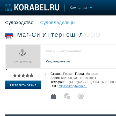
Компании
Судоходство
Судовладельцы
Судостроение
Торговая площадка
Конфере
Пульс
Доска объявлений
Выставк
Маг-Си Интернешнл
ООО
Новости
Продажа флота
Личност
RU
Компании
Оборудование
Словарь
Репутация
Изделия
Маг-Си Интернешнл
Работа
Материалы
Крюинг
Услуги
Судовладельцы
Журнал
Реклама
Страна:
Россия,
Город:
Магадан
Адрес:
685000, ул. Портовая, 1
Телефон:
+7(4132)62-77-01, +7(4132)62-80-
Оставить отзыв
URL
:
https://tikhrybkom.ru/