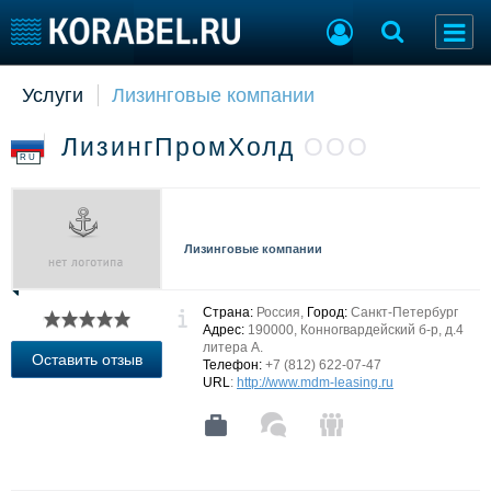
Услуги
Лизинговые компании
Судостроение
Торговая площадка
Пульс
Доска объявлений
ЛизингПромХолд
ООО
Новости
Продажа флота
RU
Компании
Оборудование
Репутация
Изделия
Работа
Материалы
Лизинговые компании
Крюинг
Услуги
Журнал
Реклама
Страна:
Россия,
Город:
Санкт-Петербург
Адрес:
190000, Конногвардейский б-р, д.4
литера А.
Оставить отзыв
Телефон:
+7 (812) 622-07-47
Конференции
Флот
URL
:
http://www.mdm-leasing.ru
Выставки и семинары
Галерея флота
Личности
Форум
Словарь
Отзывы
Все службы