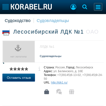
Судоходство
Судовладельцы
Судостроение
Торговая площадка
Пульс
Доска объявлений
Лесосибирский ЛДК №1
ОАО
Новости
Продажа флота
RU
Компании
Оборудование
Репутация
Изделия
ЛЛДК №1
Работа
Материалы
Крюинг
Услуги
Судовладельцы
Журнал
Реклама
Страна:
Россия,
Город:
Лесосибирск
Адрес:
ул. Белинского, д. 16Е
Телефон:
+7(39145)6-13-02, +7(39145)9-24-
Оставить отзыв
50
Конференции
Флот
URL
:
http://ldk1.ru/
Выставки и семинары
Галерея флота
Личности
Форум
Словарь
Отзывы
Все службы