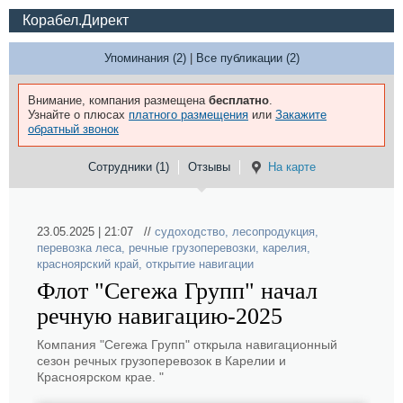
Корабел.Директ
Упоминания (2)
|
Все публикации (2)
Внимание, компания размещена
бесплатно
.
Узнайте о плюсах
платного размещения
или
Закажите
обратный звонок
Сотрудники (1)
Отзывы
На карте
23.05.2025 | 21:07 //
судоходство
,
лесопродукция
,
перевозка леса
,
речные грузоперевозки
,
карелия
,
красноярский край
,
открытие навигации
Флот "Сегежа Групп" начал
речную навигацию-2025
Компания "Сегежа Групп" открыла навигационный
сезон речных грузоперевозок в Карелии и
Красноярском крае. "