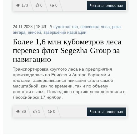
173
0
0
Читать полностью
24.11.2023 | 18:49 //
судоходство
,
перевозка леса
,
река
ангара
,
енисей
,
завершение навигации
Более 1,6 млн кубометров леса
перевез флот Segezha Group за
навигацию
Транспортировка круглого леса на предприятия
производилась по Енисею и Ангаре баржами и
плотами. Завершившаяся нвигация стала самой
масштабной, как по времени, так и по объему
доставки сырья. Последнюю партию леса доставили в
Лесосибирск 17 ноября.
86
1
0
Читать полностью