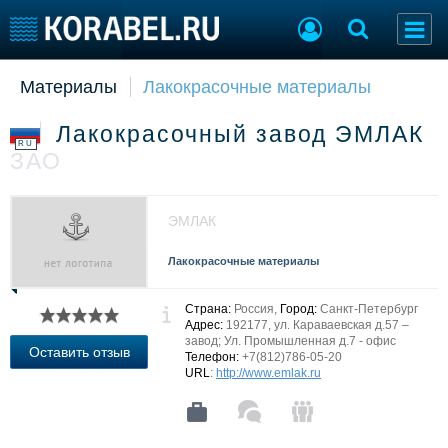
Материалы
Лакокрасочные материалы
Судостроение
Торговая площадка
Пульс
Доска объявлений
Лакокрасочный завод ЭМЛАК
Новости
Продажа флота
RU
ЗАО
Компании
Оборудование
Репутация
Изделия
Работа
Материалы
ЭМЛАК
Крюинг
Услуги
Журнал
Лакокрасочные материалы
Реклама
Страна:
Россия,
Город:
Санкт-Петербург
Адрес:
192177, ул. Караваевская д.57 –
завод; Ул. Промышленная д.7 - офис
Конференции
Флот
Оставить отзыв
Телефон:
+7(812)786-05-20
Выставки и семинары
Галерея флота
URL
:
http://www.emlak.ru
Личности
Форум
Словарь
Отзывы
Все службы