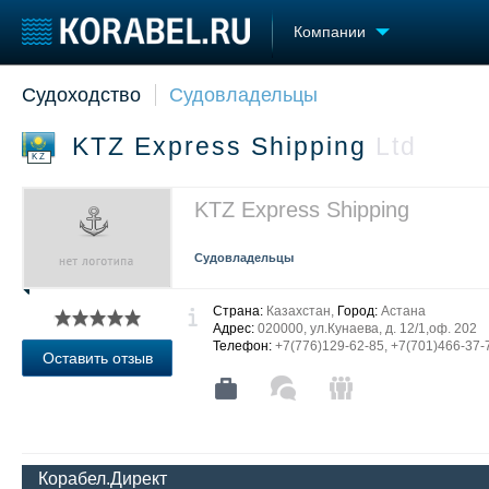
Компании
Судоходство
Судовладельцы
Судостроение
Торговая площадка
Конфере
Пульс
Доска объявлений
Выставк
KTZ Express Shipping
Ltd
Новости
Продажа флота
Личност
KZ
Компании
Оборудование
Словарь
Репутация
Изделия
KTZ Express Shipping
Работа
Материалы
Крюинг
Услуги
Судовладельцы
Журнал
Реклама
Страна:
Казахстан,
Город:
Астана
Адрес:
020000, ул.Кунаева, д. 12/1,оф. 202
Телефон:
+7(776)129-62-85, +7(701)466-37-
Оставить отзыв
Корабел.Директ