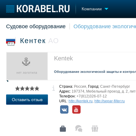
Компании
Судовое оборудование
Оборудование экологич
Судостроение
Торговая площадка
Конфере
Пульс
Доска объявлений
Выставк
Кентек
АО
Новости
Продажа флота
Личност
RU
Компании
Оборудование
Словарь
Репутация
Изделия
Kentek
Работа
Материалы
Крюинг
Услуги
Оборудование экологической защиты и контро
Журнал
Реклама
Страна:
Россия,
Город:
Санкт-Петербург
Адрес:
197374, Мебельный проезд, д. 2, лит
Телефон:
+7(812)326-07-12
Оставить отзыв
URL
:
http://kentek.ru
,
http://separ-filter.ru