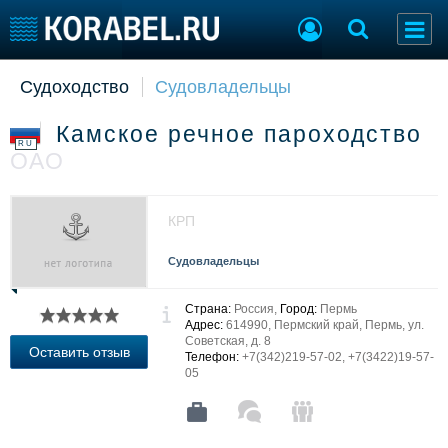
Судоходство
Судовладельцы
Судостроение
Торговая площадка
Пульс
Доска объявлений
Камское речное пароходство
Новости
Продажа флота
RU
ОАО
Компании
Оборудование
Репутация
Изделия
Работа
Материалы
КРП
Крюинг
Услуги
Журнал
Судовладельцы
Реклама
Страна:
Россия,
Город:
Пермь
Адрес:
614990, Пермский край, Пермь, ул.
Советская, д. 8
Конференции
Флот
Оставить отзыв
Телефон:
+7(342)219-57-02, +7(3422)19-57-
Выставки и семинары
Галерея флота
05
Личности
Форум
Словарь
Отзывы
Все службы