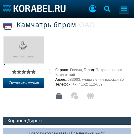
Камчатрыбпром
ОАО
Судостроение
Торговая площадка
RU
Пульс
Доска объявлений
Новости
Продажа флота
Компании
Оборудование
Репутация
Изделия
Работа
Материалы
Страна:
Россия,
Город:
Петропавловск-
Крюинг
Услуги
Камчатский
Журнал
Адрес:
683003, улица Ленинградская 35
Оставить отзыв
Телефон:
+7 (4152) 112-059
Реклама
Конференции
Флот
Выставки и семинары
Галерея флота
Личности
Форум
Корабел.Директ
Словарь
Отзывы
Все службы
Новости компании (1)
|
Все публикации (1)