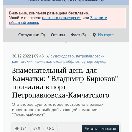
Внимание, компания размещена
бесплатно
.
Узнайте о плюсах
платного размещения
или
Закажите
обратный звонок
Сотрудники (9)
Отзывы
Флот (5)
На карте
30.12.2022 | 09:48 //
судоходство
,
петропавловск-
камчатский
,
камчатка
,
океанрыбфлот
,
супертраулер
Знаменательный день для
Камчатки: "Владимир Бирюков"
причалил в порт
Петропавловска-Камчатского
Это второе судно, которое построено в рамках
инвестпроекта рыбодобывающей компании
"Океанрыбфлот".
194
0
1
Читать полностью