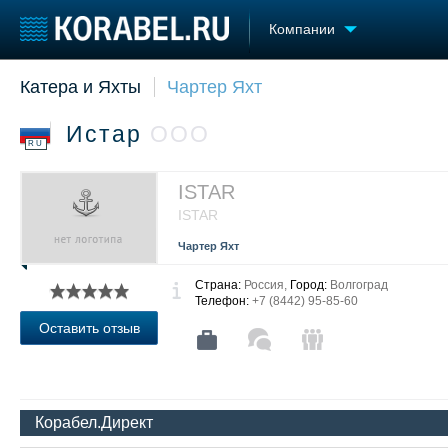
Компании
Катера и Яхты
Чартер Яхт
Судостроение
Торговая площадка
Конфере
Пульс
Доска объявлений
Выставк
Истар
ООО
Новости
Продажа флота
Личност
RU
Компании
Оборудование
Словарь
Репутация
Изделия
ISTAR
Работа
Материалы
ISTAR
Крюинг
Услуги
Чартер Яхт
Журнал
Реклама
Страна:
Россия,
Город:
Волгоград
Телефон:
+7 (8442) 95-85-60
Оставить отзыв
Корабел.Директ