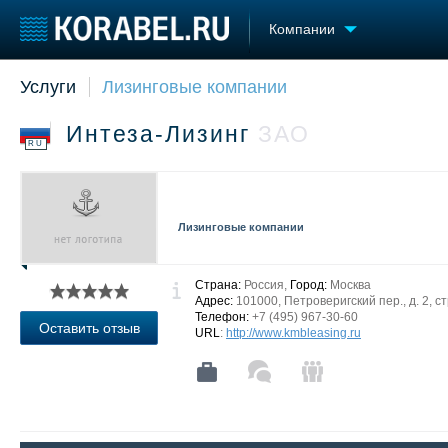
Компании
Услуги
Лизинговые компании
Судостроение
Торговая площадка
Конфере
Пульс
Доска объявлений
Выставк
Интеза-Лизинг
ЗАО
Новости
Продажа флота
Личност
RU
Компании
Оборудование
Словарь
Репутация
Изделия
Работа
Материалы
Лизинговые компании
Крюинг
Услуги
Журнал
Реклама
Страна:
Россия,
Город:
Москва
Адрес:
101000, Петроверигский пер., д. 2, ст
Телефон:
+7 (495) 967-30-60
Оставить отзыв
URL
:
http://www.kmbleasing.ru