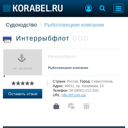
Судоходство
Рыболовецкие компании
Судостроение
Торговая площадка
Пульс
Доска объявлений
Интеррыбфлот
ООО
Новости
Продажа флота
RU
Компании
Оборудование
Репутация
Изделия
Интеррыбфлот
Работа
Материалы
Крюинг
Услуги
Рыболовецкие компании
Журнал
Реклама
Страна:
Россия,
Город:
Севастополь
Адрес:
99011, пр. Нахимова, 15
Телефон:
38 (0692) 412-205;
Оставить отзыв
URL
:
http://irf.com.ua/
Конференции
Флот
Выставки и семинары
Галерея флота
Личности
Форум
Словарь
Отзывы
Все службы