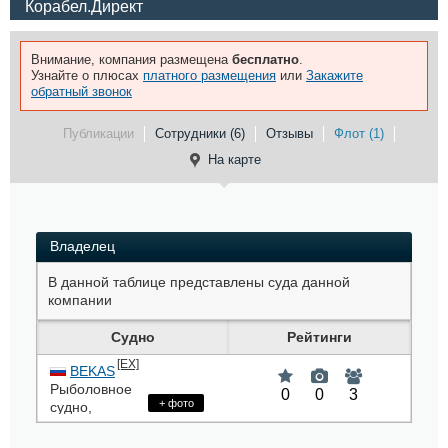
Корабел.Директ
Внимание, компания размещена
бесплатно
.
Узнайте о плюсах
платного размещения
или
Закажите
обратный звонок
Публикации
Сотрудники (6)
Отзывы
Флот (1)
На карте
Владелец
В данной таблице представлены суда данной
компании
Судно
Рейтинги
[EX]
BEKAS
Рыболовное
0
0
3
+ фото
судно
,
8827480
,
УАНН