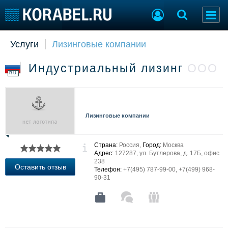
Услуги
Лизинговые компании
Судостроение
Торговая площадка
Пульс
Доска объявлений
Индустриальный лизинг
ООО
Новости
Продажа флота
RU
Компании
Оборудование
Репутация
Изделия
Работа
Материалы
Лизинговые компании
Крюинг
Услуги
Журнал
Реклама
Страна:
Россия,
Город:
Москва
Адрес:
127287, ул. Бутлерова, д. 17Б, офис
238
Оставить отзыв
Телефон:
+7(495) 787-99-00, +7(499) 968-
Конференции
Флот
90-31
Выставки и семинары
Галерея флота
Личности
Форум
Словарь
Отзывы
Все службы