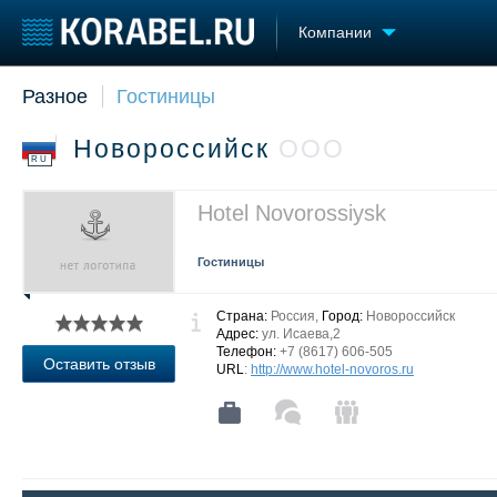
Компании
Разное
Гостиницы
Судостроение
Торговая площадка
Конфере
Пульс
Доска объявлений
Выставк
Новороссийск
ООО
Новости
Продажа флота
Личност
RU
Компании
Оборудование
Словарь
Репутация
Изделия
Hotel Novorossiysk
Работа
Материалы
Крюинг
Услуги
Гостиницы
Журнал
Реклама
Страна:
Россия,
Город:
Новороссийск
Адрес:
ул. Исаева,2
Телефон:
+7 (8617) 606-505
Оставить отзыв
URL
:
http://www.hotel-novoros.ru