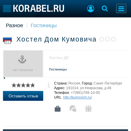
Разное
Гостиницы
Судостроение
Торговая площадка
Пульс
Доска объявлений
Хостел Дом Кумовича
ООО
Новости
Продажа флота
RU
Компании
Оборудование
Репутация
Изделия
Хостел ДК
Работа
Материалы
Крюинг
Услуги
Гостиницы
Журнал
Реклама
Страна:
Россия,
Город:
Санкт-Петербург
Адрес:
191014, ул.Некрасова, д 46
Телефон:
+7(981)766-10-00
Оставить отзыв
URL
:
http://kumovich.ru/
Конференции
Флот
Выставки и семинары
Галерея флота
Личности
Форум
Словарь
Отзывы
Все службы