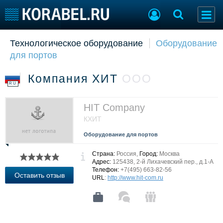
Технологическое оборудование
Оборудование
Судостроение
Торговая площадка
для портов
Пульс
Доска объявлений
Новости
Продажа флота
Компания ХИТ
ООО
Компании
Оборудование
RU
Репутация
Изделия
Работа
Материалы
HIT Company
Крюинг
Услуги
КХИТ
Журнал
Оборудование для портов
Реклама
Страна:
Россия,
Город:
Москва
Адрес:
125438, 2-й Лихачевский пер., д.1-А
Телефон:
+7(495) 663-82-56
Конференции
Флот
Оставить отзыв
URL
:
http://www.hit-com.ru
Выставки и семинары
Галерея флота
Личности
Форум
Словарь
Отзывы
Все службы