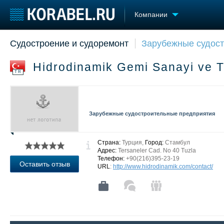
Компании
Судостроение и судоремонт
Зарубежные судос
Судостроение
Торговая площадка
Конфере
Пульс
Доска объявлений
Выставк
Hidrodinamik Gemi Sanayi ve T
Новости
Продажа флота
Личност
TR
Компании
Оборудование
Словарь
Репутация
Изделия
Работа
Материалы
Зарубежные судостроительные предприятия
Крюинг
Услуги
Журнал
Реклама
Страна:
Турция,
Город:
Стамбул
Адрес:
Tersaneler Cad. No 40 Tuzla
Телефон:
+90(216)395-23-19
Оставить отзыв
URL
:
http://www.hidrodinamik.com/contact/