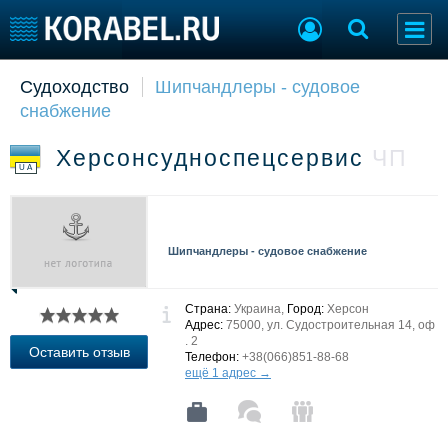
Судоходство
Шипчандлеры - судовое
Судостроение
Торговая площадка
снабжение
Пульс
Доска объявлений
Новости
Продажа флота
Херсонсудноспецсервис
ЧП
Компании
Оборудование
UA
Репутация
Изделия
Работа
Материалы
Крюинг
Услуги
Шипчандлеры - судовое снабжение
Журнал
Реклама
Страна:
Украина,
Город:
Херсон
Адрес:
75000, ул. Судостроительная 14, оф
. 2
Конференции
Флот
Оставить отзыв
Телефон:
+38(066)851-88-68
Выставки и семинары
Галерея флота
ещё 1 адрес →
Личности
Форум
Словарь
Отзывы
Все службы