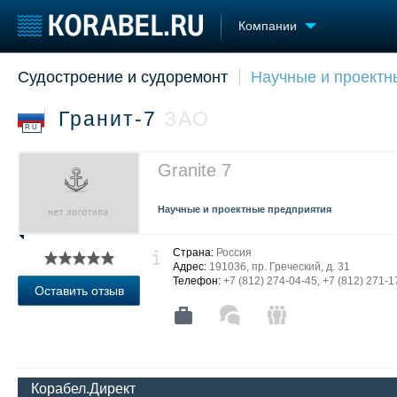
Компании
Судостроение и судоремонт
Научные и проектн
Судостроение
Торговая площадка
Конфере
Пульс
Доска объявлений
Выставк
Гранит-7
ЗАО
Новости
Продажа флота
Личност
RU
Компании
Оборудование
Словарь
Репутация
Изделия
Granite 7
Работа
Материалы
Крюинг
Услуги
Научные и проектные предприятия
Журнал
Реклама
Страна:
Россия
Адрес:
191036, пр. Греческий, д. 31
Телефон:
+7 (812) 274-04-45, +7 (812) 271-1
Оставить отзыв
Корабел.Директ