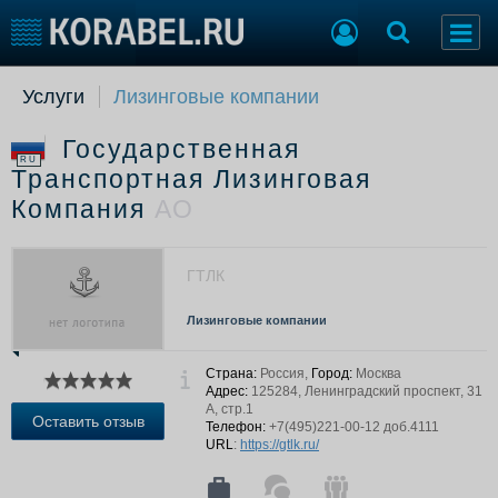
Услуги
Лизинговые компании
Судостроение
Торговая площадка
Пульс
Доска объявлений
Государственная
Новости
Продажа флота
RU
Транспортная Лизинговая
Компании
Оборудование
Компания
АО
Репутация
Изделия
Работа
Материалы
Крюинг
Услуги
ГТЛК
Журнал
Реклама
Лизинговые компании
Страна:
Россия,
Город:
Москва
Конференции
Флот
Адрес:
125284, Ленинградский проспект, 31
А, стр.1
Выставки и семинары
Галерея флота
Оставить отзыв
Телефон:
+7(495)221-00-12 доб.4111
Личности
Форум
URL
:
https://gtlk.ru/
Словарь
Отзывы
Все службы