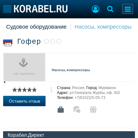
Судовое оборудование
Насосы, компрессоры
Судостроение
Торговая площадка
Пульс
Доска объявлений
Гофер
ООО
Новости
Продажа флота
RU
Компании
Оборудование
Репутация
Изделия
Работа
Материалы
Насосы, компрессоры
Крюинг
Услуги
Журнал
Реклама
Страна:
Россия,
Город:
Мурманск
Адрес:
ул.Генерала Журбы, оф. 302
Телефон:
+7(8152)25-05-73
Оставить отзыв
Конференции
Флот
Выставки и семинары
Галерея флота
Личности
Форум
Словарь
Отзывы
Корабел.Директ
Все службы