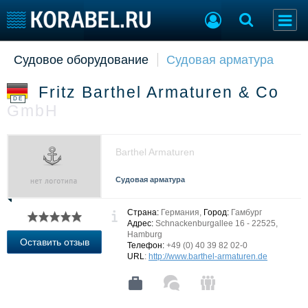
Судовое оборудование
Судовая арматура
Судостроение
Торговая площадка
Пульс
Доска объявлений
Fritz Barthel Armaturen & Co
Новости
Продажа флота
DE
GmbH
Компании
Оборудование
Репутация
Изделия
Работа
Материалы
Barthel Armaturen
Крюинг
Услуги
Журнал
Судовая арматура
Реклама
Страна:
Германия,
Город:
Гамбург
Адрес:
Schnackenburgallee 16 - 22525,
Hamburg
Конференции
Флот
Оставить отзыв
Телефон:
+49 (0) 40 39 82 02-0
Выставки и семинары
Галерея флота
URL
:
http://www.barthel-armaturen.de
Личности
Форум
Словарь
Отзывы
Все службы