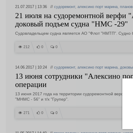
21.07.2017 | 13:36 //
судоремонт
,
алексино порт марина
,
планов
21 июля на судоремонтной верфи 
доковый подъем судна "НМС -29"
Судовладельцем судна является АО "Флот "НМТП". Судно б
212
0
0
14.06.2017 | 10:24 //
судоремонт
,
алексино порт марина
,
доковы
13 июня сотрудники "Алексино по
операции
13 июня 2017 года на территории судоремонтной верфи Ал
"МНМС - 56" и т/х "Групер".
271
0
0