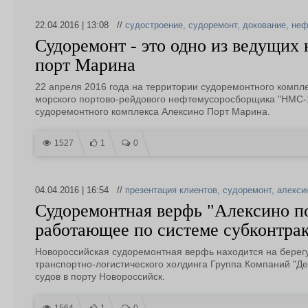
22.04.2016 | 13:08 //
судостроение
,
судоремонт
,
докование
,
неф
Судоремонт - это одно из ведущих
порт Марина
22 апреля 2016 года на территории судоремонтного компле
морского портово-рейдового нефтемусоросборщика "НМС-1
судоремонтного комплекса Алексино Порт Марина.
1527
1
0
04.04.2016 | 16:54 //
презентация клиентов
,
судоремонт
,
алекси
Судоремонтная верфь "Алексино п
работающее по системе субконтра
Новороссийская судоремонтная верфь находится на берегу 
транспортно-логистического холдинга Группа Компаний "Де
судов в порту Новороссийск.