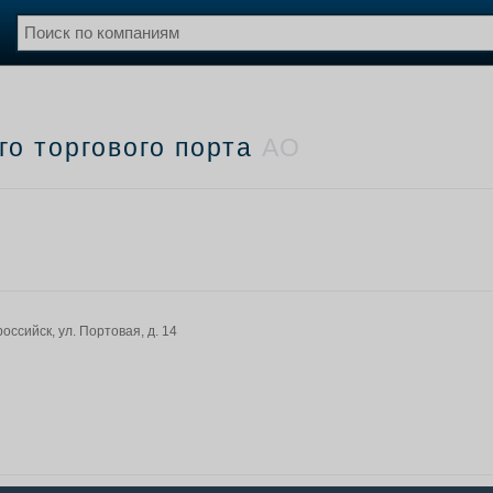
нции
Флот
и и семинары
Галерея флота
го торгового порта
АО
и
Форум
Отзывы
Все службы
оссийск, ул. Портовая, д. 14