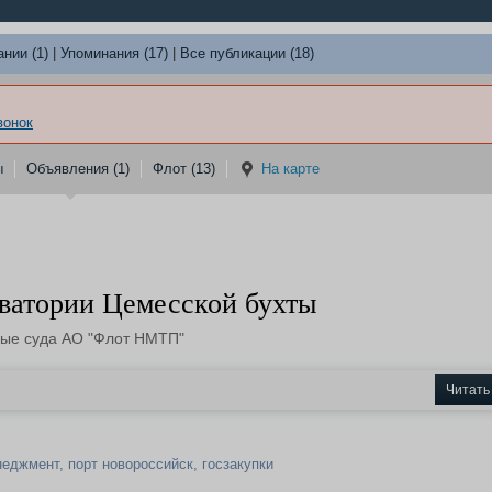
нии (1)
|
Упоминания (17)
|
Все публикации (18)
вонок
ы
Объявления (1)
Флот (13)
На карте
ватории Цемесской бухты
ные суда АО "Флот НМТП"
Читать
неджмент
,
порт новороссийск
,
госзакупки