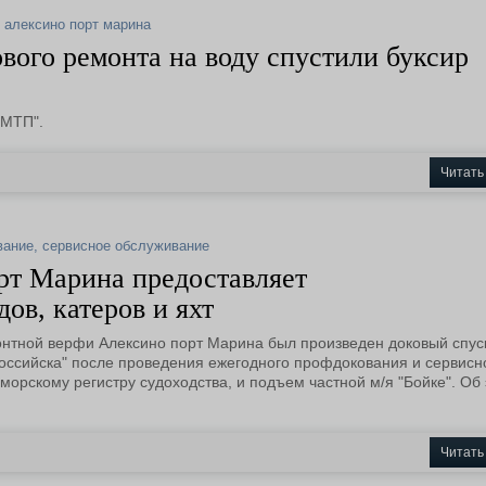
,
алексино порт марина
вого ремонта на воду спустили буксир
НМТП".
Читать
вание
,
сервисное обслуживание
рт Марина предоставляет
ов, катеров и яхт
онтной верфи Алексино порт Марина был произведен доковый спус
оссийска" после проведения ежегодного профдокования и сервисн
орскому регистру судоходства, и подъем частной м/я "Бойке". Об
Читать