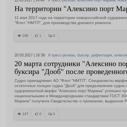
11.05.2017 | 14:40 //
пресс-релизы
,
алексино порт марина
,
ново
На территории "Алексино порт М
11 мая 2017 года на территории новороссийской судорем
"Флот "НМТП", для производства докового ремонта.
206
1
0
20.03.2017 | 16:38 //
пресс-релизы
,
буксир
,
дефектация
,
алекси
20 марта сотрудники "Алексино по
буксира "Дооб" после проведенно
Судно принадлежит АО "Флот "НМТП". Специалисты верфи
остаточных толщин судна "Дооб" для предъявления судна н
судоремонтной верфи "Алексино порт Марина" успешно пр
национальными и Международными стандартами ГОСТ 30489
Марина" получила Свидетельство о признании, выданное Р
147
0
0