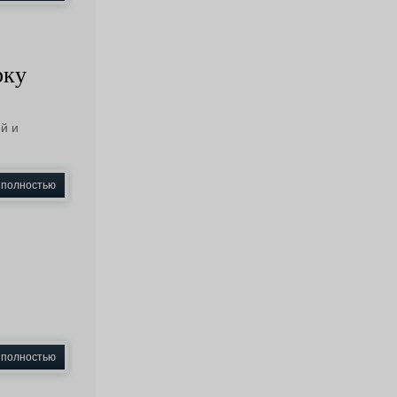
рку
й и
 полностью
 полностью