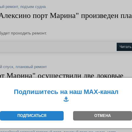
ый ремонт
,
подъем судна
"Алексино порт Марина" произведен пл
удет проходить ремонт.
Читать
й спуск
,
плановый ремонт
рт Марина" осуществили две доковые
Подпишитесь на наш MAX-канал
ексино после проведения планового ремонта произведен доковый с
⚓️
Читать
ПОДПИСАТЬСЯ
ОТМЕНА