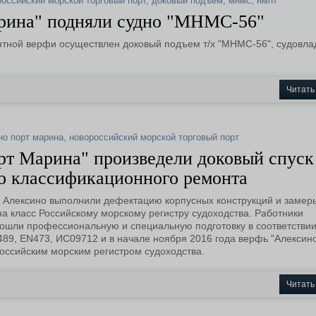
российский морской торговый порт
,
доковый подъем
,
мнмс
,
нмпт
арина" подняли судно "МНМС-56"
онтной верфи осуществлен доковый подъем т/х "МНМС-56", судовл
Читать
но порт марина
,
новороссийский морской торговый порт
рт Марина" произведели доковый спуск
го классификационного ремонта
 Алексино выполнили дефектацию корпусных конструкций и замер
а класс Российскому морскому регистру судоходства. Работники
ошли профессиональную и специальную подготовку в соответствии
, EN473, ИС09712 и в начале ноября 2016 года верфь "Алексино
оссийским морским регистром судоходства.
Читать