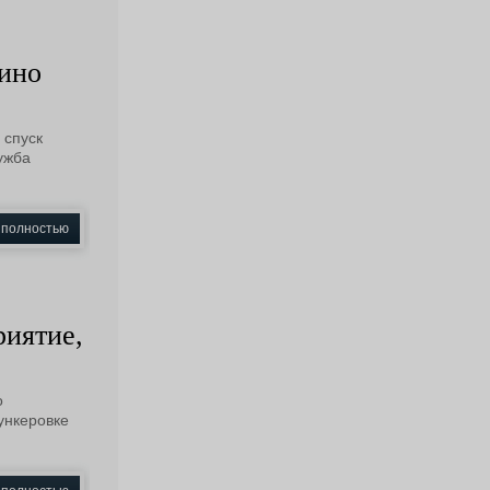
сино
 спуск
ужба
 полностью
риятие,
о
ункеровке