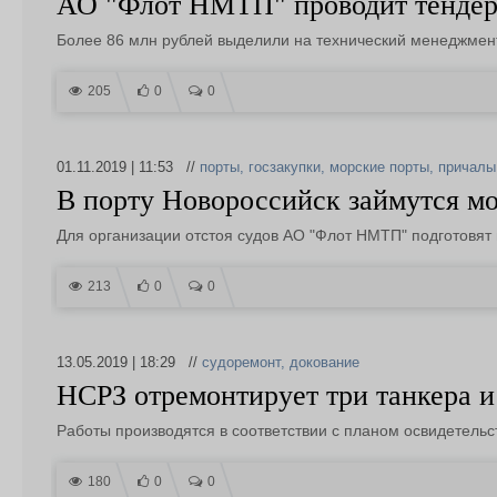
АО "Флот НМТП" проводит тендер
Более 86 млн рублей выделили на технический менеджмен
205
0
0
01.11.2019 | 11:53 //
порты
,
госзакупки
,
морские порты
,
причалы
В порту Новороссийск займутся мо
Для организации отстоя судов АО "Флот НМТП" подготовят
213
0
0
13.05.2019 | 18:29 //
судоремонт
,
докование
НСРЗ отремонтирует три танкера и
Работы производятся в соответствии с планом освидетельс
180
0
0