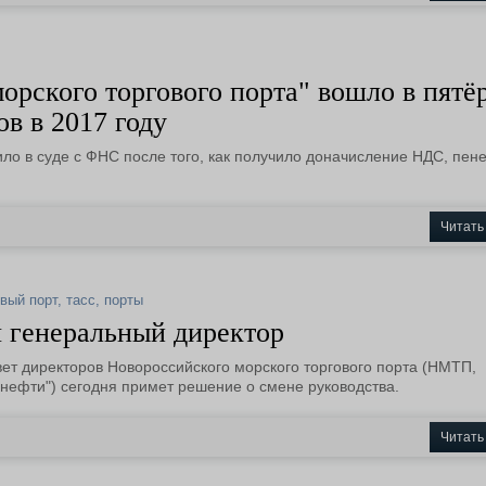
рского торгового порта" вошло в пятё
в в 2017 году
ило в суде с ФНС после того, как получило доначисление НДС, пене
Читать
вый порт
,
тасс
,
порты
я генеральный директор
вет директоров Новороссийского морского торгового порта (НМТП,
нефти") сегодня примет решение о смене руководства.
Читать