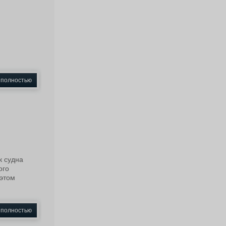
 полностью
к судна
ого
 этом
 полностью