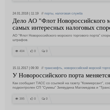
24.01.2018 | 11:19 //
порты
,
налоговая служба
Дело АО "Флот Новороссийского мо
самых интересных налоговых споро
АО "Флот Новороссийского морского торгового порта" спор
штрафов.
404
0
0
15.11.2017 | 09:30 //
транснефть
,
новороссийский морской торго
У Новороссийского порта меняетс
Как сообщает ТАСС со ссылкой на газету "Коммерсант", со
подконтролен СП "Суммы" Зиявудина Магомедова и "Транс
395
0
0