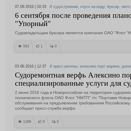
07.09.2016 | 10:33 //
судостроение
,
спуск на воду
,
буксир
,
нмтп
6 сентября после проведения плано
"Упорный"
Судовладельцем буксира является компания ОАО "Флот "
593
1
0
03.06.2016 | 12:37 //
пресс-релизы
,
алексино порт марина
,
доко
Судоремонтная верфь Алексино по
специализированные услуги для суд
2 июня 2016 года в Новороссийске на территории судорем
технического флота ОАО Флот "НМТП" т/х "Портовик Новор
обслуживания на предъявление требованиям Российскому м
сообщает пресс-служба верфи.
1286
0
0