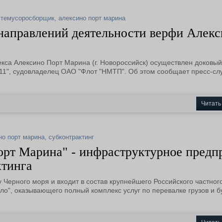
темусоросборщик
,
алексино порт марина
 направлений деятельности верфи Алек
кса Алексино Порт Марина (г. Новороссийск) осуществлен доковый
1", судовладелец ОАО "Флот "НМТП". Об этом сообщает пресс-сл
Читать
но порт марина
,
субконтрактинг
орт Марина" - инфраструктурное предп
ктинга
Черного моря и входит в состав крупнейшего Российского частног
ло", оказывающего полный комплекс услуг по перевалке грузов и б