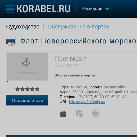
Компании
Судоходство
Обслуживание в портах
Судостроение
Торговая площадка
Конфере
Пульс
Доска объявлений
Выставк
Флот Новороссийского морско
Новости
Продажа флота
Личност
RU
Компании
Оборудование
Словарь
Репутация
Изделия
Fleet NCSP
Работа
Материалы
Флот НМТП
Крюинг
Услуги
Обслуживание в портах
Журнал
Реклама
Страна:
Россия,
Город:
Новороссийск
Адрес:
353901, Краснодарский край, г. Новор
Телефон:
+7 (8617) 60-23-00, 60-21-42
Оставить отзыв
URL
:
http://www.flotnmtp.ru/