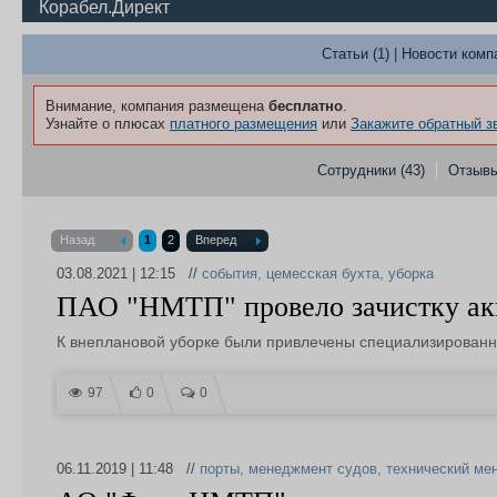
Корабел.Директ
Статьи (1)
|
Новости компа
Внимание, компания размещена
бесплатно
.
Узнайте о плюсах
платного размещения
или
Закажите обратный з
Сотрудники (43)
Отзыв
Назад
1
2
Вперед
03.08.2021 | 12:15 //
события
,
цемесская бухта
,
уборка
ПАО "НМТП" провело зачистку ак
К внеплановой уборке были привлечены специализирован
97
0
0
06.11.2019 | 11:48 //
порты
,
менеджмент судов
,
технический ме