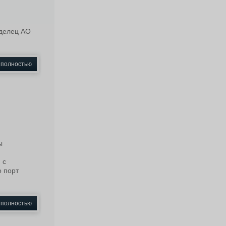
аделец АО
 полностью
ы
 с
 порт
 полностью