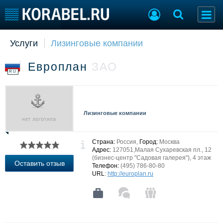
Услуги
Лизинговые компании
Судостроение
Торговая площадка
Пульс
Доска объявлений
Европлан
ЗАО
Новости
Продажа флота
RU
Компании
Оборудование
Репутация
Изделия
Работа
Материалы
Лизинговые компании
Крюинг
Услуги
Журнал
Реклама
Страна:
Россия,
Город:
Москва
Адрес:
127051,Малая Сухаревская пл., 12
(бизнес-центр "Садовая галерея"), 4 этаж
Оставить отзыв
Телефон:
(495) 786-80-80
Конференции
Флот
URL
:
http://europlan.ru
Выставки и семинары
Галерея флота
Личности
Форум
Словарь
Отзывы
Все службы