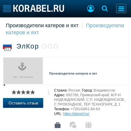
Производители катеров и яхт
Производители
Судостроение
Торговая площадка
катеров и яхт
Пульс
Доска объявлений
Новости
Продажа флота
ЭлКор
ООО
Компании
Оборудование
RU
Репутация
Изделия
Работа
Материалы
Крюинг
Услуги
Производители катеров и яхт
Журнал
Реклама
Страна:
Россия,
Город:
Владивосток
Адрес:
692768, Приморский край, М.Р-Н
НАДЕЖДИНСКИЙ, С.П. НАДЕЖДИНСКОЕ,
Конференции
Флот
Оставить отзыв
С ПРОХЛАДНОЕ, ТЕР ТЕХНОПАРК, Д. 1
Выставки и семинары
Галерея флота
Телефон:
+7(914)961-84-64
URL
:
https://dalverf.ru/
Личности
Форум
Словарь
Отзывы
Все службы