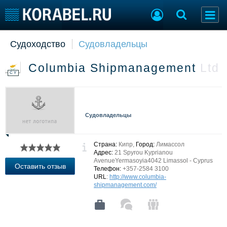
Судоходство
Судовладельцы
Судостроение
Торговая площадка
Пульс
Доска объявлений
Columbia Shipmanagement
Ltd
Новости
Продажа флота
CY
Компании
Оборудование
Репутация
Изделия
Работа
Материалы
Судовладельцы
Крюинг
Услуги
Журнал
Реклама
Страна:
Кипр,
Город:
Лимассол
Адрес:
21 Spyrou Kyprianou
AvenueYermasoyia4042 Limassol - Cyprus
Оставить отзыв
Телефон:
+357-2584 3100
Конференции
Флот
URL
:
http://www.columbia-
shipmanagement.com/
Выставки и семинары
Галерея флота
Личности
Форум
Словарь
Отзывы
Все службы