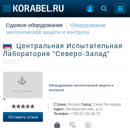
Судовое оборудование
Оборудование
Судостроение
Торговая площадка
экологической защиты и контроля
Пульс
Доска объявлений
Новости
Продажа флота
Центральная Испытательная
Компании
Оборудование
RU
Лаборатория "Северо-Запад"
Репутация
Изделия
ООО
Работа
Материалы
Крюинг
Услуги
Журнал
Реклама
Оборудование экологической защиты и
контроля
Конференции
Флот
Страна:
Россия,
Город:
Санкт-Петербург
Выставки и семинары
Галерея флота
Адрес:
Октябрьская наб., д.31
Телефон:
+7(812) 740-38-73
Личности
Форум
Оставить отзыв
Словарь
Отзывы
Все службы