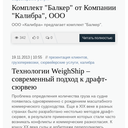
Комплект "Балкер" от Компании
"Калибра", ООО
ООО «Калибра» предлагает комплект "Балкер".
342
0
0
Читать полностью
19.11.2013 | 10:55 //
презентация клиентов
,
грузоперевозки
,
сюрвейерские услуги
,
калибра
Технологии WeighShip –
современный подход к драфт-
сюрвею
Проблема определения количества груза на судне
появилась одновременно с рождением масштабного
коммерческого судоходства. Еще в XIX веке в разных
странах было разработано нестолько методов драфт-
сюрвея, в результате применения которых стали часто
возникать конфликты и коммерческие разногласия. К
концу XX века суды и арбитражи переполнились