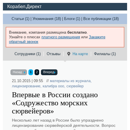
Корабел.Директ
Статьи (1)
|
Упоминания (18)
|
Блоги (1)
|
Все публикации (18)
Внимание, компания размещена
бесплатно
.
Узнайте о плюсах
платного размещения
или
Закажите
обратный звонок
Сотрудники (1)
Отзывы
На карте
Филиалы (1)
Назад
1
2
Вперед
21.10.2015 | 09:55 //
материалы из журнала
,
лицензирование
,
калибра ооо
,
сюрвейер
Впервые в России создано
«Содружество морских
сюрвейеров»
Несколько лет назад в России было упразднено
лицензирование сюрвейерской деятельности. Вопрос