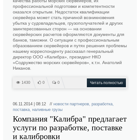
качества работы морских сюрвейеров, их
профессиональной подготовки и компетентности
оказался открытым. Недостаток квалификации
сюрвейера может стать причиной возникновения
убытка у судовладельцев, грузополучателей и других
заинтересованных сторон — на основании
сюрвейерских расчетов оформляются документы для
банков, таможни. О ситуации с профессиональным
образованием сюрвейеров и путях решения проблемы
нашему корреспонденту рассказал генеральный
директор ООО «Калибра», президент НКО
«Содружество морских сюрвейеров», к.т.н. Анатолий
Никанов.
1430
0
0
Читать полностью
06.11.2014 | 08:12 //
новости партнеров
,
разработка
,
поставка
,
наливные грузы
Компания "Калибра" предлагает
услуги по разработке, поставке
и калибровки