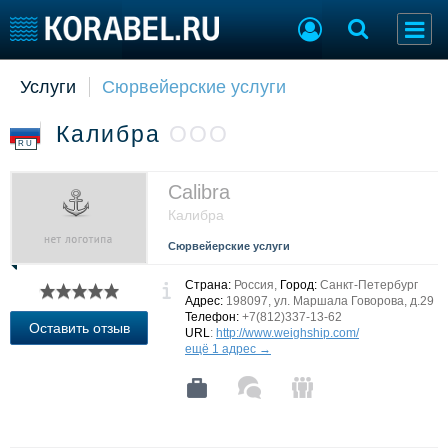
Услуги
Сюрвейерские услуги
Судостроение
Торговая площадка
Пульс
Доска объявлений
Калибра
ООО
Новости
Продажа флота
RU
Компании
Оборудование
Репутация
Изделия
Calibra
Работа
Материалы
Калибра
Крюинг
Услуги
Сюрвейерские услуги
Журнал
Реклама
Страна:
Россия,
Город:
Санкт-Петербург
Адрес:
198097, ул. Маршала Говорова, д.29
Телефон:
+7(812)337-13-62
Оставить отзыв
URL
:
http://www.weighship.com/
Конференции
Флот
ещё 1 адрес →
Выставки и семинары
Галерея флота
Личности
Форум
Словарь
Отзывы
Все службы