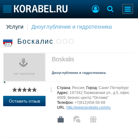
Услуги
Дноуглубление и гидротехника
Судостроение
Торговая площадка
Пульс
Доска объявлений
Боскалис
ООО
Новости
Продажа флота
RU
Компании
Оборудование
Репутация
Изделия
Boskalis
Работа
Материалы
Крюинг
Услуги
Дноуглубление и гидротехника
Журнал
Реклама
Страна:
Россия,
Город:
Санкт-Петербург
Адрес:
197342,Торжковская ул., д.5, офис
4009, бизнес-центр "Оптима"
Оставить отзыв
Телефон:
+7(812)458-56-68
Конференции
Флот
URL
:
http://www.boskalis.com/ru
Выставки и семинары
Галерея флота
Личности
Форум
Словарь
Отзывы
Все службы