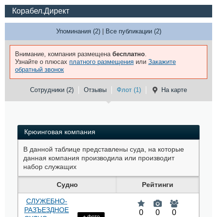
Корабел.Директ
Упоминания (2)
|
Все публикации (2)
Внимание, компания размещена
бесплатно
.
Узнайте о плюсах
платного размещения
или
Закажите
обратный звонок
Сотрудники (2)
Отзывы
Флот (1)
На карте
Крюинговая компания
В данной таблице представлены суда, на которые
данная компания производила или производит
набор служащих
Судно
Рейтинги
СЛУЖЕБНО-
РАЗЪЕЗДНОЕ
0
0
0
+ фото