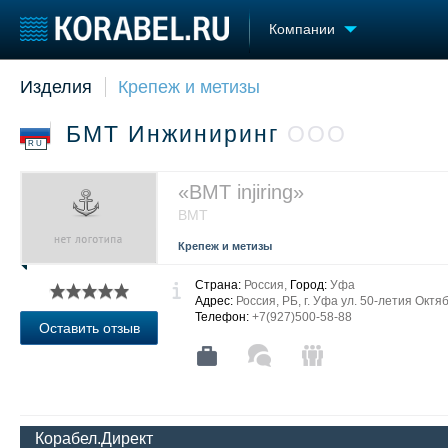
Компании
Изделия
Крепеж и метизы
Судостроение
Торговая площадка
Конфере
Пульс
Доска объявлений
Выставк
БМТ Инжиниринг
ООО
Новости
Продажа флота
Личност
RU
Компании
Оборудование
Словарь
Репутация
Изделия
«BMT injiring»
Работа
Материалы
BMT
Крюинг
Услуги
Крепеж и метизы
Журнал
Реклама
Страна:
Россия,
Город:
Уфа
Адрес:
Россия, РБ, г. Уфа ул. 50-летия Октя
Телефон:
+7(927)500-58-88
Оставить отзыв
Корабел.Директ