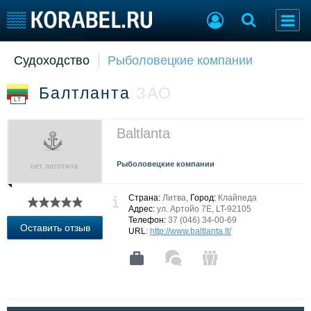
Судоходство
Рыболовецкие компании
Судостроение
Торговая площадка
Пульс
Доска объявлений
Балтланта
ЗАО
Новости
Продажа флота
LT
Компании
Оборудование
Репутация
Изделия
Baltlanta
Работа
Материалы
Крюинг
Услуги
Рыболовецкие компании
Журнал
Реклама
Страна:
Литва,
Город:
Клайпеда
Адрес:
ул. Артойо 7E, LT-92105
Телефон:
37 (046) 34-00-69
Оставить отзыв
URL
:
http://www.baltlanta.lt/
Конференции
Флот
Выставки и семинары
Галерея флота
Личности
Форум
Словарь
Отзывы
Все службы