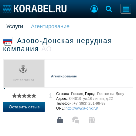
Услуги
Агентирование
Судостроение
Торговая площадка
Пульс
Доска объявлений
Азово-Донская нерудная
Новости
Продажа флота
RU
компания
АО
Компании
Оборудование
Репутация
Изделия
Работа
Материалы
Крюинг
Услуги
Агентирование
Журнал
Реклама
Страна:
Россия,
Город:
Ростов-на-Дону
Адрес:
344019, ул.16 линия, д.22
Телефон:
+7 (863) 251-99-98
Конференции
Флот
Оставить отзыв
URL
:
http://www.a-dnk.ru/
Выставки и семинары
Галерея флота
Личности
Форум
Словарь
Отзывы
Все службы