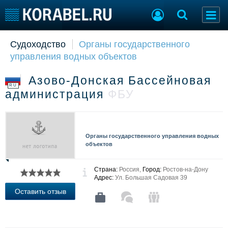
Судоходство
Органы государственного
Судостроение
Торговая площадка
управления водных объектов
Пульс
Доска объявлений
Новости
Продажа флота
Азово-Донская Бассейновая
Компании
Оборудование
RU
администрация
ФБУ
Репутация
Изделия
Работа
Материалы
Крюинг
Услуги
Журнал
Органы государственного управления водных
Реклама
объектов
Страна:
Россия,
Город:
Ростов-на-Дону
Конференции
Флот
Адрес:
Ул. Большая Садовая 39
Выставки и семинары
Галерея флота
Оставить отзыв
Личности
Форум
Словарь
Отзывы
Все службы