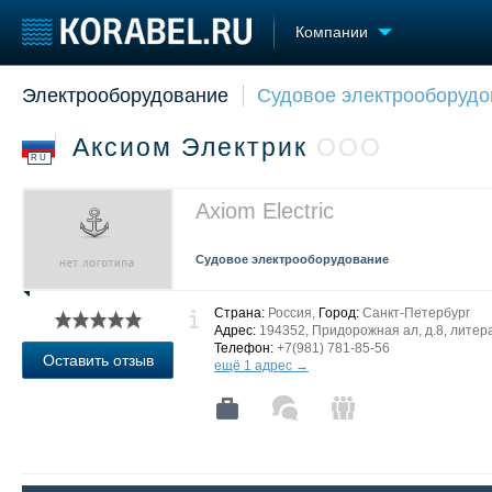
Компании
Электрооборудование
Судовое электрооборудо
Судостроение
Торговая площадка
Конфере
Пульс
Доска объявлений
Выставк
Аксиом Электрик
ООО
Новости
Продажа флота
Личност
RU
Компании
Оборудование
Словарь
Репутация
Изделия
Axiom Electric
Работа
Материалы
Крюинг
Услуги
Судовое электрооборудование
Журнал
Реклама
Страна:
Россия,
Город:
Санкт-Петербург
Адрес:
194352, Придорожная ал, д.8, литера
Телефон:
+7(981) 781-85-56
Оставить отзыв
ещё 1 адрес →