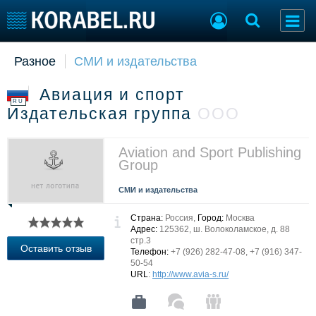
Разное
СМИ и издательства
Судостроение
Торговая площадка
Пульс
Доска объявлений
Авиация и спорт
Новости
Продажа флота
RU
Издательская группа
ООО
Компании
Оборудование
Репутация
Изделия
Работа
Материалы
Aviation and Sport Publishing
Group
Крюинг
Услуги
Журнал
СМИ и издательства
Реклама
Страна:
Россия,
Город:
Москва
Адрес:
125362, ш. Волоколамское, д. 88
стр.3
Конференции
Флот
Оставить отзыв
Телефон:
+7 (926) 282-47-08, +7 (916) 347-
Выставки и семинары
Галерея флота
50-54
URL
:
http://www.avia-s.ru/
Личности
Форум
Словарь
Отзывы
Все службы